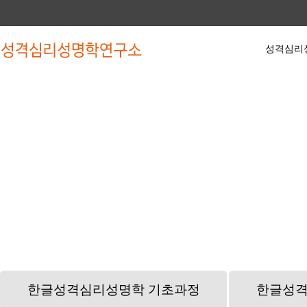
성격심리
성격심리성명학
동영상 강좌
수강
인사말
한글파동성명학 기초과정
수강
약력
한글파동성명학 심화과정
작명
학회소식
유튜브 무료강좌
상담
학회활동
한글성격심리성명학 기초과정
한글성격