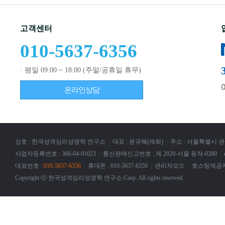
고객센터
010-5637-6356
· 평일 09:00 ~ 18:00 (주말/공휴일 휴무)
온라인상담
상호 : 한국성격심리성명학 연구소
|
대표 : 윤규혜(재희)
|
주소 : 서울특별시 관
사업자등록번호 : 366-04-01023
|
통신판매신고번호 : 제 2020-서울 동작-0280
|
대표번호 :
010-5637-6356
|
휴대폰 : 010-5637-6356
|
관리자모드
|
호스팅제공자
Copyright ⓒ 한국성격심리성명학 연구소 Corp. All rights reserved.