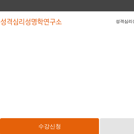
성격심리
성격심리성명학
동영상 강좌
수강
인사말
한글파동성명학 기초과정
수강
약력
한글파동성명학 심화과정
작명
학회소식
유튜브 무료강좌
상담
학회활동
수강신청