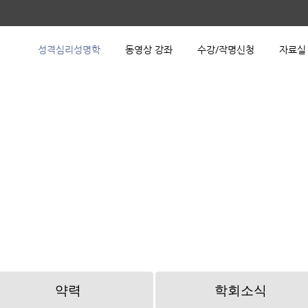
성격심리성명학
동영상 강좌
수강/작명신청
자료실
강좌
수강·작명신청
자료실
성명학 기초과정
수강신청
지역장 자료실
성명학 심화과정
작명신청
상담사 자료실
무료강좌
상담신청
약력
학회소식