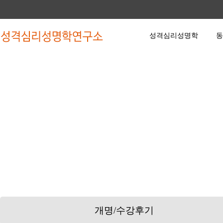
성격심리성명학
동
성격심리성명학
동영상 강좌
수강
인사말
한글파동성명학 기초과정
수강
약력
한글파동성명학 심화과정
작명
학회소식
유튜브 무료강좌
상담
학회활동
개명/수강후기