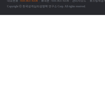
대표번호 :
010-5637-6356
|
휴대폰 : 010-5637-6356
|
관리자모드
|
호스팅제공자
Copyright ⓒ 한국성격심리성명학 연구소 Corp. All rights reserved.