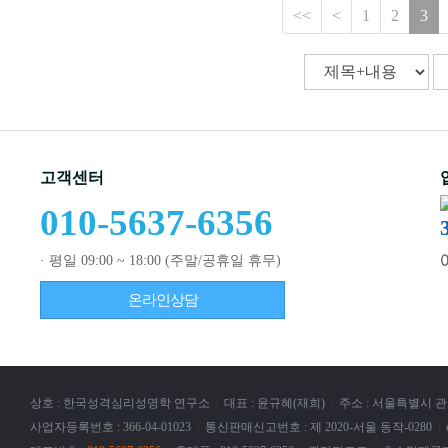
<<
<
1
2
3
고객센터
010-5637-6356
· 평일 09:00 ~ 18:00 (주말/공휴일 휴무)
온라인상담
상호 : 한국성격심리성명학 연구소
|
대표 : 윤규혜(재희)
|
주소 : 서울특별시 관
사업자등록번호 : 366-04-01023
|
통신판매신고번호 : 제 2020-서울 동작-0280
|