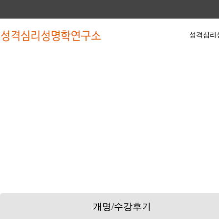
성격심리
성격심리성명학
동영상 강좌
수강
인사말
한글파동성명학 기초과정
수강
약력
한글파동성명학 심화과정
작명
학회소식
유튜브 무료강좌
상담
학회활동
개명/수강후기