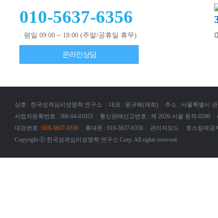
010-5637-6356
· 평일 09:00 ~ 18:00 (주말/공휴일 휴무)
온라인상담
상호 : 한국성격심리성명학 연구소
|
대표 : 윤규혜(재희)
|
주소 : 서울특별시 관
사업자등록번호 : 366-04-01023
|
통신판매신고번호 : 제 2020-서울 동작-0280
|
대표번호 :
010-5637-6356
|
휴대폰 : 010-5637-6356
|
관리자모드
|
호스팅제공자
Copyright ⓒ 한국성격심리성명학 연구소 Corp. All rights reserved.