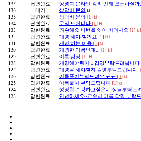
137
답변완료
성명학 온라인 강의 언제 오픈하실까
136
대기
상담비 문의
135
답변완료
상담비 문의
[1]
134
답변완료
문의 드립니다
[1]
133
답변완료
죄송해요.비번을 잊어 버려서요
[1]
132
답변완료
개명 해야 할까요
[1]
131
답변완료
개명 하는 비용
[1]
130
답변완료
개명한 이름인데...
[1]
129
답변완료
이름 감명
[1]
128
답변완료
개명해야될지 .. 감명부탁드려봄니다
127
답변완료
개명을 해야할지 감명부탁드립니다.
126
답변완료
이름풀이부탁드려요.ㅠㅠ
[3]
125
답변완료
이름풀이 부탁드립니다
[1]
124
답변완료
성명학 수강하고싶은데 상담부탁드
123
답변완료
안녕하세요~교수님 이름 감명 부탁